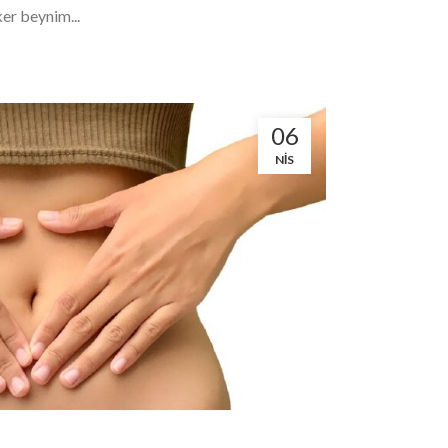
ker beynim...
06
NIS