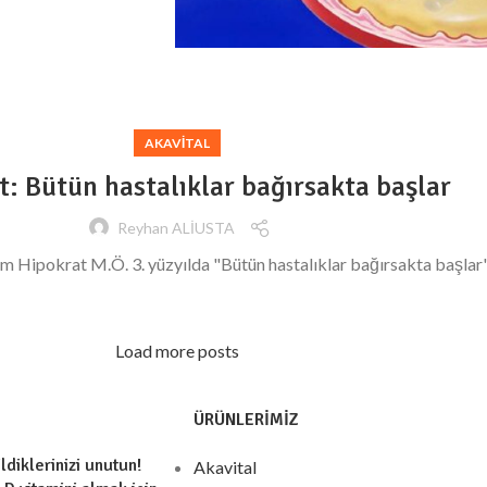
AKAVITAL
t: Bütün hastalıklar bağırsakta başlar
Reyhan ALİUSTA
 Hipokrat M.Ö. 3. yüzyılda "Bütün hastalıklar bağırsakta başlar" 
Load more posts
ÜRÜNLERIMIZ
ldiklerinizi unutun!
Akavital