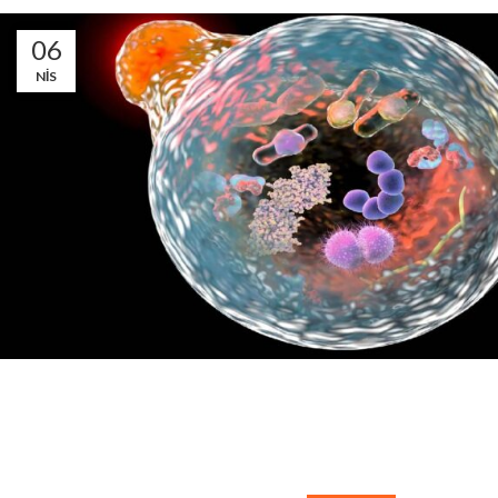
06
NIS