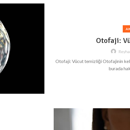
A
Otofaji: V
Reyha
Otofaji: Vücut temizliği Otofajinin ke
burada hakl