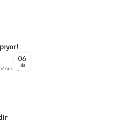
pıyor!
06
NIS
? Antibiyot...
dir