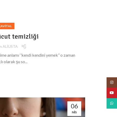
KAVITAL
ücut temizliği
n ALİUSTA
lime anlamı ‘’kendi kendini yemek’’ o zaman
ı olarak şu so...
Insta
YouT
What
06
NIS