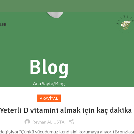
LER
Blog
Ana Sayfa
Blog
AKAVITAL
 Yeterli D vitamini almak için kaç dakika
Reyhan ALİUSTA
değişiyor?Çünkü vücudumuz kendisini korumaya alıyor. (Bronzla