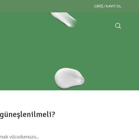
GIRIŞ / KAYIT OL
 güneşlenilmeli?
şmak vücudumuzu...