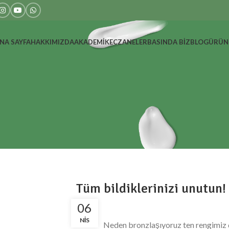
NA SAYFA
HAKKIMIZDA
AKADEMIK
ECZANELER
BASINDA BIZ
BLOG
ÜRÜN
Tüm bildiklerinizi unutun!
06
NIS
Neden bronzlaşıyoruz ten rengimiz 