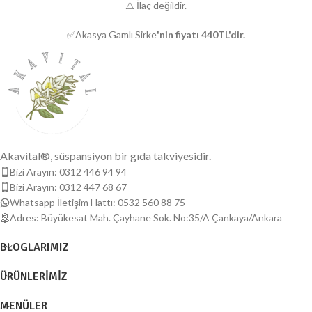
⚠️ İlaç değildir.
✅Akasya Gamlı Sirke
'nin fiyatı 440TL'dir.
Akavital®, süspansiyon bir gıda takviyesidir.
Bizi Arayın: 0312 446 94 94
Bizi Arayın: 0312 447 68 67
Whatsapp İletişim Hattı: 0532 560 88 75
Adres: Büyükesat Mah. Çayhane Sok. No:35/A Çankaya/Ankara
BLOGLARIMIZ
ÜRÜNLERIMIZ
MENÜLER