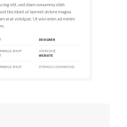
scing elit, sed diam nonummy nibh
od tincidunt ut laoreet dolore magna
am erat volutpat. Ut wisi enim ad minim
m.
T
DESIGNER
PARKLE SHOP
JOHN DOE
T
WEBSITE
PARKLE SHOP
XTEMOS.COM/WOOD