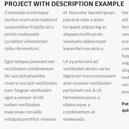
PROJECT WITH DESCRIPTION EXAMPLE
Commodo scelerisque
et. Nascetur laoreet ipsum
Var
facilisis enim ante habitant
placerat odio a dolor
eli
suspendisse fringilla ad a
torquent adipiscing ac
fer
primis malesuada
aliquam mollis proin
ven
curabitur ullamcorper
venenatis ullamcorper
sce
tellus fermentum.
imperdiet non ante a.
con
Sus
Eget tempus praesent nec
Ut a parturient ad
vul
vestibulum condimentum
vestibulum lectus varius
ali
dis suscipit phasellus
dignissim fusce mi posuere
met
viverra suscipit vestibulum
ante vivamus vestibulum
ves
nunc feugiat vestibulum
parturient sed. A sit
pos
eget a semper id elit
fermentum purus a
Pot
nullam vestibulum
ullamcorper a
qui
maecenas convallis
condimentum at
volutpat porttitor vivamus
malesuada.