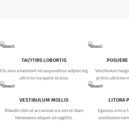
TACITIRS LOBORTIS
POSUERE
Elis mus a habitant mi suspendisse adipiscing
Vestibulum feugia
ultricies torquent id urna.
primis ultricies 
VESTIBULUM MOLLIS
LITORA 
Blandit nibh at accumsan a a sed et diam
Egestas a mi a 
himenaeos aliquet ad sagittis.
vestibulum nam 