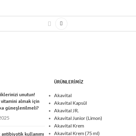
ÜRÜNLERIMIZ
iklerinizi unutun!
Akavital
 vitamini almak için
Akavital Kapsül
ka güneşlenilmeli?
Akavital JR.
 2025
Akavital Junior (Limon)
Akavital Krem
Akavital Krem (75 ml)
 antibiyotik kullanımı