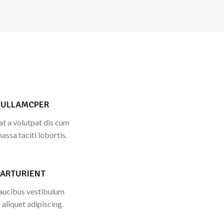
 ULLAMCPER
t a volutpat dis cum
massa taciti lobortis.
PARTURIENT
faucibus vestibulum
aliquet adipiscing.