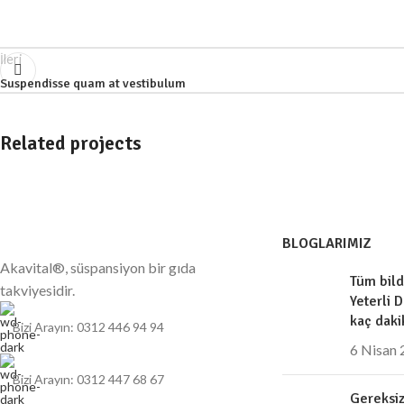
İleri
Suspendisse quam at vestibulum
Related projects
BLOGLARIMIZ
Furniture
A lacus bibendum pulvinar
Akavital®, süspansiyon bir gıda
Tüm bild
takviyesidir.
Yeterli D
kaç daki
Bizi Arayın: 0312 446 94 94
6 Nisan
Bizi Arayın: 0312 447 68 67
Gereksiz