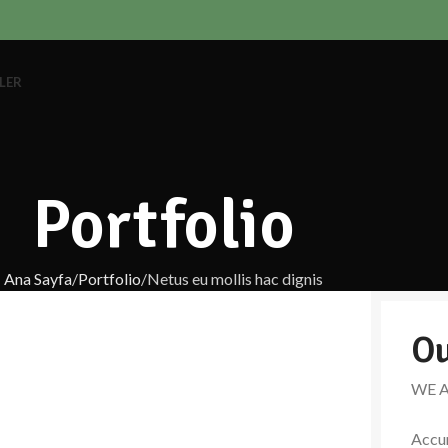
LER
Portfolio
Ana Sayfa
Portfolio
Netus eu mollis hac dignis
Ou
WE 
Accum