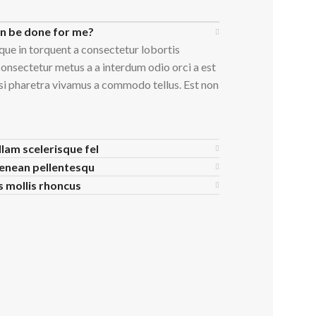
an be done for me?
que in torquent a consectetur lobortis
onsectetur metus a a interdum odio orci a est
isi pharetra vivamus a commodo tellus. Est non
llam scelerisque fel
aenean pellentesqu
is mollis rhoncus