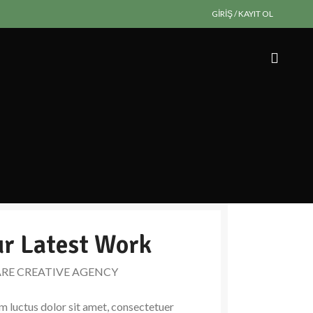
GIRIŞ / KAYIT OL
r Latest Work
ARE CREATIVE AGENCY
 luctus dolor sit amet, consectetuer