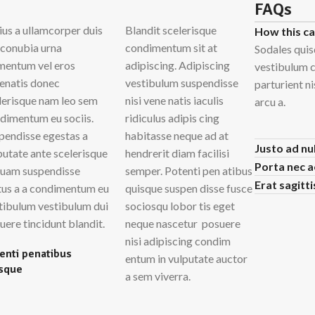
FAQs
ius a ullamcorper duis
Blandit scelerisque
How this c
t conubia urna
condimentum sit at
Sodales quis
mentum vel eros
adipiscing. Adipiscing
vestibulum c
enatis donec
vestibulum suspendisse
parturient n
lerisque nam leo sem
nisi vene natis iaculis
arcu a.
dimentum eu sociis.
ridiculus adipis cing
pendisse egestas a
habitasse neque ad at
Justo ad nu
putate ante scelerisque
hendrerit diam facilisi
Porta nec 
quam suspendisse
semper. Potenti pen atibus
Erat sagitt
us a a condimentum eu
quisque suspen disse fusce
tibulum vestibulum dui
sociosqu lobor tis eget
uere tincidunt blandit.
neque nascetur posuere
nisi adipiscing condim
enti penatibus
entum in vulputate auctor
sque
a sem viverra.