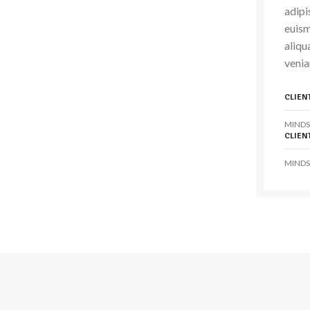
adipi
euism
aliqu
venia
CLIEN
MINDS
CLIEN
MINDS