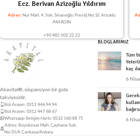
Ecz. Berivan Azizoğlu Yıldırım
Adres:
Nur Mah. 4. Sok. Sinanoğlu Prestij No:1E Artuklu
Ad
/MARDİN
+90 482 502 22 22
BLOGLARIMIZ
Tüm bi
Yeterl
kaç da
6 Nis
Akavital®, süspansiyon bir gıda
Gereks
takviyesidir.
kullan
Bizi Arayın: 0312 446 94 94
bağırs
Bizi Arayın: 0312 447 68 67
Whatsapp İletişim Hattı: 0532 560 88 75
6 Nis
Adres: Büyükesat Mah. Çayhane Sok.
No:35/A Çankaya/Ankara