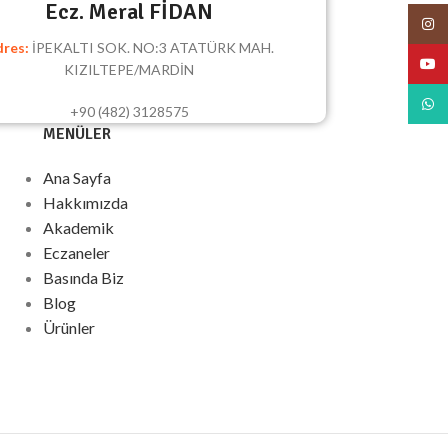
Ecz. Meral FİDAN
Insta
res:
İPEKALTI SOK. NO:3 ATATÜRK MAH.
YouT
KIZILTEPE/MARDİN
What
+90 (482) 3128575
MENÜLER
Ana Sayfa
Hakkımızda
Akademik
Eczaneler
Basında Biz
Blog
Ürünler