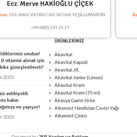
Ecz. Merve HAKİOĞLU ÇİÇEK
res:
GÜL MAH. VATAN CAD. NO:4/A YEŞİLLİ/MARDİN
Ad
+90 (482) 591 25 17
ÜRÜNLERIMIZ
ldiklerinizi unutun!
Akavital
i D vitamini almak için
Akavital Kapsül
kika güneşlenilmeli?
Akavital JR.
an 2025
Akavital Junior (Limon)
Akavital Krem
Akavital Krem (75 ml)
iz antibiyotik
ımı bakın
Akasya Gamlı Sirke
ağımıza ne yapıyor!
Alkemist Hindistan Cevizi Yağı
Alkemist Çinko
an 2025
Designed by
2SB Yazılım ve Reklam