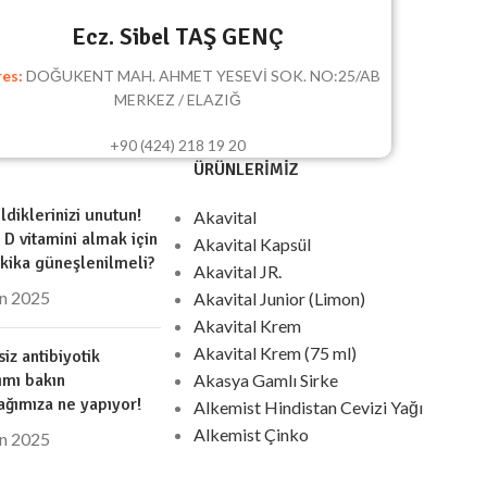
Ecz. Sibel TAŞ GENÇ
es:
DOĞUKENT MAH. AHMET YESEVİ SOK. NO:25/AB
MERKEZ / ELAZIĞ
+90 (424) 218 19 20
ÜRÜNLERIMIZ
ldiklerinizi unutun!
Akavital
i D vitamini almak için
Akavital Kapsül
kika güneşlenilmeli?
Akavital JR.
an 2025
Akavital Junior (Limon)
Akavital Krem
Akavital Krem (75 ml)
iz antibiyotik
ımı bakın
Akasya Gamlı Sirke
ağımıza ne yapıyor!
Alkemist Hindistan Cevizi Yağı
Alkemist Çinko
an 2025