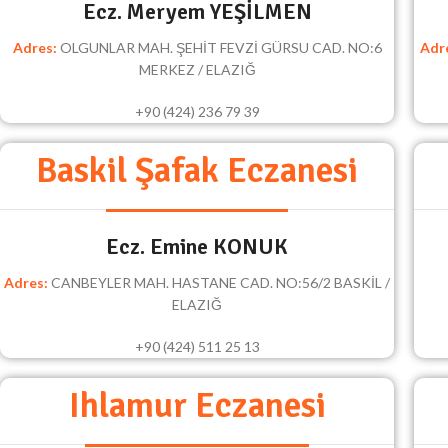
Ecz. Meryem YEŞİLMEN
Adres:
OLGUNLAR MAH. ŞEHİT FEVZİ GÜRSU CAD. NO:6
Adr
MERKEZ / ELAZIĞ
+90 (424) 236 79 39
Baskil Şafak Eczanesi
Ecz. Emine KONUK
Adres:
CANBEYLER MAH. HASTANE CAD. NO:56/2 BASKİL /
ELAZIĞ
+90 (424) 511 25 13
Ihlamur Eczanesi