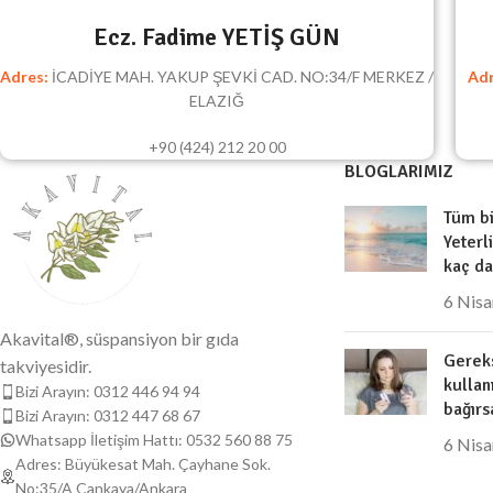
Ecz. Fadime YETİŞ GÜN
Adres:
İCADİYE MAH. YAKUP ŞEVKİ CAD. NO:34/F MERKEZ /
Adr
ELAZIĞ
+90 (424) 212 20 00
BLOGLARIMIZ
Tüm bi
Yeterl
kaç da
6 Nis
Akavital®, süspansiyon bir gıda
Gereks
takviyesidir.
kullan
Bizi Arayın: 0312 446 94 94
bağırs
Bizi Arayın: 0312 447 68 67
Whatsapp İletişim Hattı: 0532 560 88 75
6 Nis
Adres: Büyükesat Mah. Çayhane Sok.
No:35/A Çankaya/Ankara