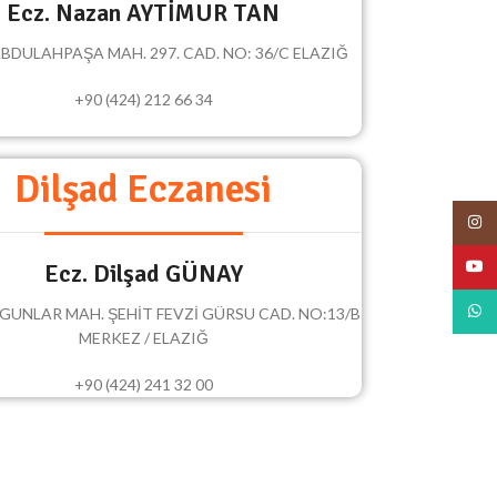
Ecz. Nazan AYTİMUR TAN
BDULAHPAŞA MAH. 297. CAD. NO: 36/C ELAZIĞ
+90 (424) 212 66 34
Dilşad Eczanesi
Insta
YouT
Ecz. Dilşad GÜNAY
What
GUNLAR MAH. ŞEHİT FEVZİ GÜRSU CAD. NO:13/B
MERKEZ / ELAZIĞ
+90 (424) 241 32 00