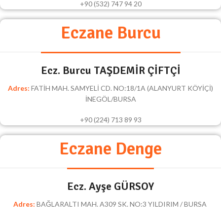
+90 (532) 747 94 20
Eczane Burcu
Ecz. Burcu TAŞDEMİR ÇİFTÇİ
Adres:
FATİH MAH. SAMYELİ CD. NO:18/1A (ALANYURT KÖYİÇİ)
İNEGÖL/BURSA
+90 (224) 713 89 93
Eczane Denge
Ecz. Ayşe GÜRSOY
Adres:
BAĞLARALTI MAH. A309 SK. NO:3 YILDIRIM / BURSA