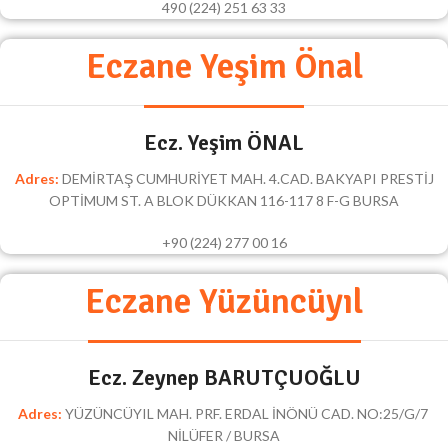
490 (224) 251 63 33
Eczane Yeşim Önal
Ecz. Yeşim ÖNAL
Adres:
DEMİRTAŞ CUMHURİYET MAH. 4.CAD. BAKYAPI PRESTİJ
OPTİMUM ST. A BLOK DÜKKAN 116-117 8 F-G BURSA
+90 (224) 277 00 16
Eczane Yüzüncüyıl
Ecz. Zeynep BARUTÇUOĞLU
Adres:
YÜZÜNCÜYIL MAH. PRF. ERDAL İNÖNÜ CAD. NO:25/G/7
NİLÜFER / BURSA