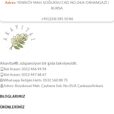
Adres:
YENİKÖY MAH. SOĞUKSU CAD. NO:24/A ORHANGAZİ /
BURSA
+90 (224) 585 50 86
Akavital®, süspansiyon bir gıda takviyesidir.
Bizi Arayın: 0312 446 94 94
Bizi Arayın: 0312 447 68 67
Whatsapp İletişim Hattı: 0532 560 88 75
Adres: Büyükesat Mah. Çayhane Sok. No:35/A Çankaya/Ankara
BLOGLARIMIZ
ÜRÜNLERIMIZ