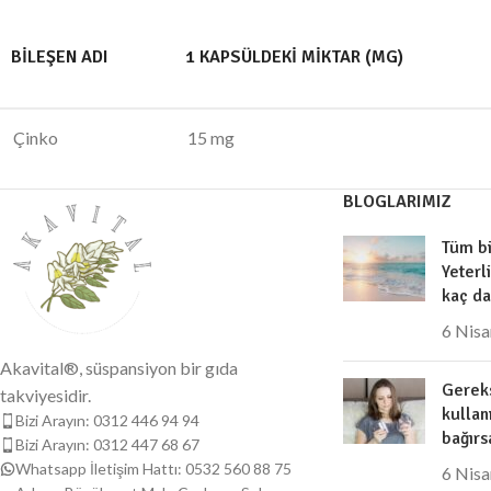
BILEŞEN ADI
1 KAPSÜLDEKI MIKTAR (MG)
Çinko
15 mg
BLOGLARIMIZ
Tüm bi
Yeterl
kaç da
6 Nis
Akavital®, süspansiyon bir gıda
Gereks
takviyesidir.
kullan
Bizi Arayın: 0312 446 94 94
bağırs
Bizi Arayın: 0312 447 68 67
Whatsapp İletişim Hattı: 0532 560 88 75
6 Nis