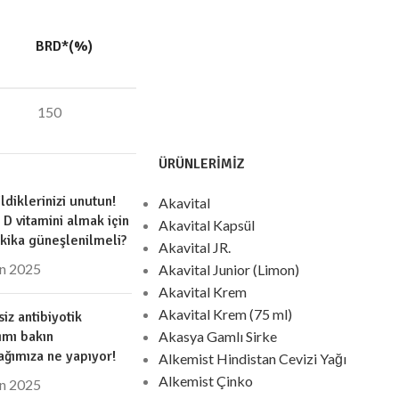
BRD*(%)
150
ÜRÜNLERIMIZ
ldiklerinizi unutun!
Akavital
i D vitamini almak için
Akavital Kapsül
kika güneşlenilmeli?
Akavital JR.
an 2025
Akavital Junior (Limon)
Akavital Krem
Akavital Krem (75 ml)
iz antibiyotik
ımı bakın
Akasya Gamlı Sirke
ağımıza ne yapıyor!
Alkemist Hindistan Cevizi Yağı
Alkemist Çinko
an 2025