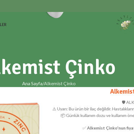
LER
lkemist Çinko
Ana Sayfa
Alkemist Çinko
Alkemis
🛡️ A
⚠️ Uyarı: Bu ürün bir ilaç değildir. Hastalıkla
📦 Günlük kullanım dozu ve kullanım öneri
✅
Alkemist Çinko'nun fiyatı