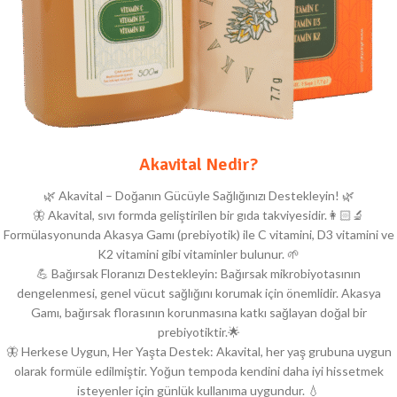
Akavital Nedir?
🌿 Akavital – Doğanın Gücüyle Sağlığınızı Destekleyin! 🌿
🦋 Akavital, sıvı formda geliştirilen bir gıda takviyesidir.👩🏻‍🔬
Formülasyonunda Akasya Gamı (prebiyotik) ile C vitamini, D3 vitamini ve
K2 vitamini gibi vitaminler bulunur. 🌱
💪 Bağırsak Floranızı Destekleyin: Bağırsak mikrobiyotasının
dengelenmesi, genel vücut sağlığını korumak için önemlidir. Akasya
Gamı, bağırsak florasının korunmasına katkı sağlayan doğal bir
prebiyotiktir.🌟
🦋 Herkese Uygun, Her Yaşta Destek: Akavital, her yaş grubuna uygun
olarak formüle edilmiştir. Yoğun tempoda kendini daha iyi hissetmek
isteyenler için günlük kullanıma uygundur. 💧