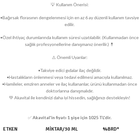
💡 Kullanım Önerisi:
•Bağırsak florasının dengelenmesi için en az 6 ay düzenli kullanım tavsiye
edilir.
•Özel ihtiyaç durumlarında kullanım süresi uzatılabilir. (Kullanmadan önce
sağlık profesyonellerine danışmanız önerilir.) 💊
⚠️ Önemli Uyarılar:
•Takviye edici gıdalar ilaç değildir.
•Hastalıkların önlenmesi veya tedavi edilmesi amacıyla kullanılmaz.
•Hamileler, emziren anneler ve ilaç kullananlar, ürünü kullanmadan önce
doktorlarına danışmalıdır.
💚 Akavital ile kendinizi daha iyi hissedin, sağlığınızı destekleyin!
✅
Akavital'in fiyatı 1 şişe için 1025 TL'dir.
ETKEN
MİKTAR/30 ML
%BRD*