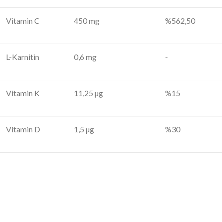
Vitamin C
450 mg
%562,50
L-Karnitin
0,6 mg
-
Vitamin K
11,25 µg
%15
Vitamin D
1,5 µg
%30